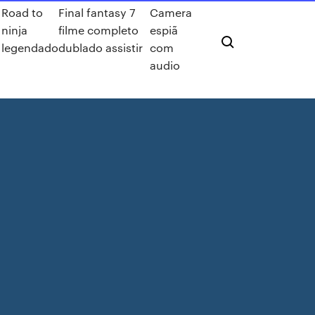
Road to
Final fantasy 7
Camera
ninja
filme completo
espiã
legendado
dublado assistir
com
audio